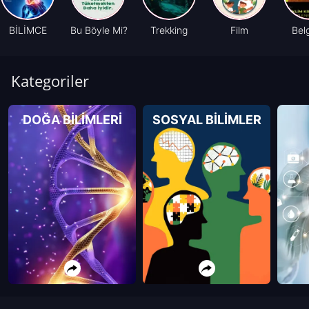
BİLİMCE
Bu Böyle Mi?
Trekking
Film
Bel
Kategoriler
DOĞA BİLİMLERİ
SOSYAL BİLİMLER