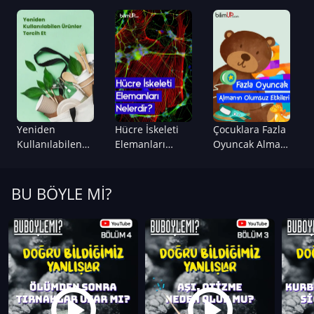
Yeniden
Hücre İskeleti
Çocuklara Fazla
Kullanılabilen
Elemanları
Oyuncak Almak
Ürünler Tercih
Nelerdir?
Zararlı Mıdır?
Et
BU BÖYLE Mİ?