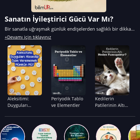
Sanatın İyileştirici Gücü Var Mı?
Bir sanatla uğraşmak günlük endişelerden sağlıklı bir dikkat
dağıtıcı oluşturarak stresi ve kaygıyı azaltırken, aynı
+Devamı için tıklayınız
zamanda öz farkındalığı,...
Aleksitimi:
Periyodik Tablo
Kedilerin
Duyguları
ve Elementler
Patilerinin Altı
Hissedip İsim
Neden
Verememek
Yumuşaktır?
Mümkün...