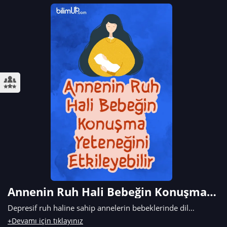
Annenin Ruh Hali Bebeğin Konuşma
Yeteneğini Etkileyebilir
Depresif ruh haline sahip annelerin bebeklerinde dil
gelişiminde gecikmeler yaşandığı gözlemlenmiştir.
+Devamı için tıklayınız