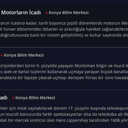
 Motorların İcadı
●
Konya Bilim Merkezi
orun icadına kadar, tarih boyunca çeşitli dönemlerde motorun ilkel
k Yunan döneminden itibaren ısı aracılığıyla hareket sağlanabileceğ
ir doğrultusunda basit bir sistem geliştirilmiş ve buhar sayesinde d
 sistem, buharlı makinelerin atası olarak kabul edilir.
●
Konya Bilim Merkezi
k girişimlerden birini 9. yüzyılda yaşayan Müslüman bilgin ve mucit
as ipek ve kartal tüylerini kullanarak uçmaya yarayan büyük kanatlar
 kanatlarla bir tepeye çıkarak uçmayı deneyen Firnas bir süre havad
adı
●
Konya Bilim Merkezi
ler için milat sayılabilecek dönem 17. yüzyılın başında teleskopun
un mucidi konusunda farklı spekülasyonlar olsa da teleskoba ait il
alı bir mercek üreticisi olan Hans Lippershey tarafından 1608 yılı