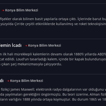
●
Konya Bilim Merkezi
i fişekler olarak bilinen basit yapılarla ortaya çıktı. İçlerinde baru
 yüzyılda Çin'de çeşitli etkinliklerde kullanılmış ve roket teknolojisi
emin İcadı
●
Konya Bilim Merkezi
ilk hali mürekkepli kalemlerin devamı olarak 1880’li yıllarda ABD’
cat edildi. Loud'un tasarladığı kalem, içinde bir kapak bulunduruy
a çıkan şarj mekanizmasıyla çalışıyordu.
dı
●
Konya Bilim Merkezi
ç fizikçi James Maxwell; elektronik radyo dalgalarının var olduğunu 
ayda yayılmaları gerektiğini öngörmüştü. Bu teori üzerine, Alman fizi
ların varlığını 1888 yılında ortaya koymuştur. Bu durum 1865 ve 18
öncülük etmiştir.