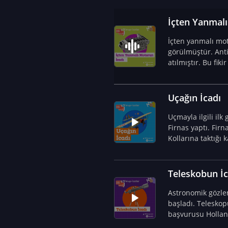
İçten Yanmalı
İçten yanmalı mot
görülmüştür. Anti
atılmıştır. Bu fik
tasarlanmıştır. Bu
Uçağın İcadı
Uçmayla ilgili il
Firnas yaptı. Firn
Kollarına taktığı
başarısız oldu.
Teleskobun İc
Astronomik gözlem
başladı. Teleskop
başvurusu Holland
gerçekleştirildi.