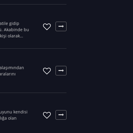
tile gidip
dü. Akabinde bu
kişi olarak
m alaşımından
ralarını
lığa olan