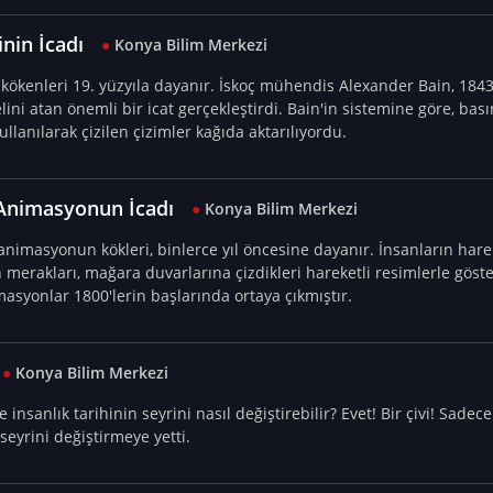
nin İcadı
●
Konya Bilim Merkezi
kökenleri 19. yüzyıla dayanır. İskoç mühendis Alexander Bain, 1843
ni atan önemli bir icat gerçekleştirdi. Bain'in sistemine göre, bası
llanılarak çizilen çizimler kağıda aktarılıyordu.
 Animasyonun İcadı
●
Konya Bilim Merkezi
 animasyonun kökleri, binlerce yıl öncesine dayanır. İnsanların hare
 merakları, mağara duvarlarına çizdikleri hareketli resimlerle göster
imasyonlar 1800'lerin başlarında ortaya çıkmıştır.
●
Konya Bilim Merkezi
insanlık tarihinin seyrini nasıl değiştirebilir? Evet! Bir çivi! Sadece 
 seyrini değiştirmeye yetti.