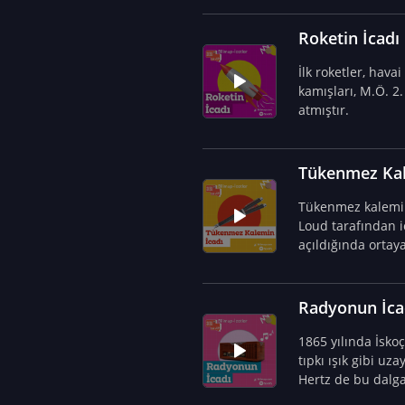
Roketin İcadı
İlk roketler, hava
kamışları, M.Ö. 2.
atmıştır.
Tükenmez Kal
Tükenmez kalemin 
Loud tarafından i
açıldığında ortay
Radyonun İca
1865 yılında İsko
tıpkı ışık gibi uz
Hertz de bu dalga
radyonun icadına 