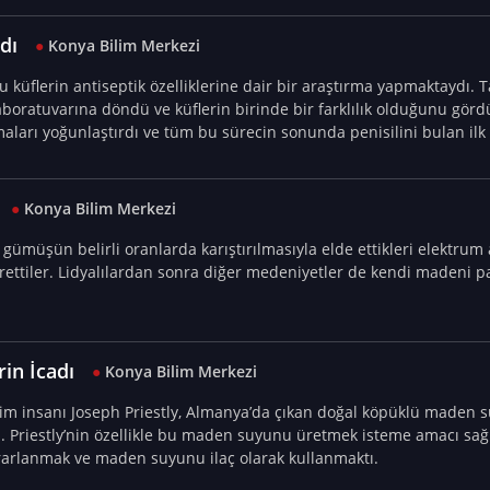
adı
●
Konya Bilim Merkezi
 küflerin antiseptik özelliklerine dair bir araştırma yapmaktaydı. Ta
aboratuvarına döndü ve küflerin birinde bir farklılık olduğunu gör
maları yoğunlaştırdı ve tüm bu sürecin sonunda penisilini bulan ilk 
●
Konya Bilim Merkezi
ve gümüşün belirli oranlarda karıştırılmasıyla elde ettikleri elektru
ettiler. Lidyalılardan sonra diğer medeniyetler de kendi madeni pa
rin İcadı
●
Konya Bilim Merkezi
. Priestly’nin özellikle bu maden suyunu üretmek isteme amacı sağ
rarlanmak ve maden suyunu ilaç olarak kullanmaktı.