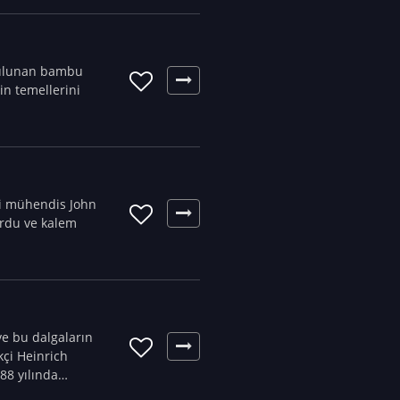
t bulunan bambu
nin temellerini
li mühendis John
ordu ve kalem
ve bu dalgaların
kçi Heinrich
88 yılında