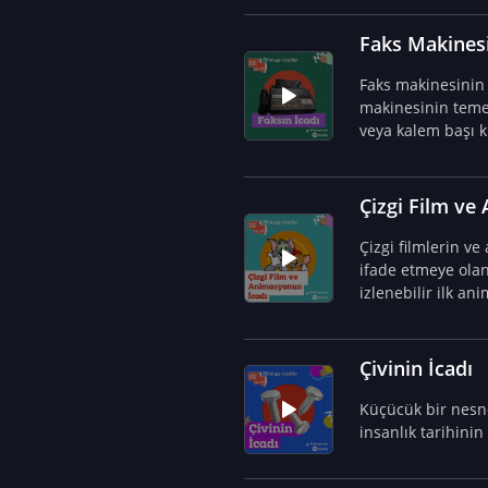
Faks Makinesi
Faks makinesinin 
makinesinin temeli
veya kalem başı ku
Çizgi Film ve
Çizgi filmlerin ve
ifade etmeye olan
izlenebilir ilk an
Çivinin İcadı
Küçücük bir nesne 
insanlık tarihinin