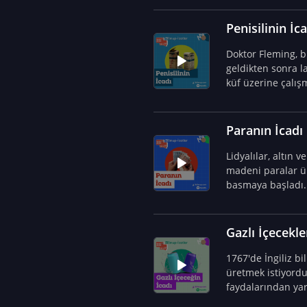
Penisilinin İc
Doktor Fleming, bu
geldikten sonra l
küf üzerine çalış
tarihe geçti.
Paranın İcadı
Lidyalılar, altın 
madeni paralar ür
basmaya başladı.
Gazlı İçecekle
1767'de İngiliz bilim insanı Joseph Priestly, Almanya’da çıkan doğal köpüklü maden suyunu kendisi
üretmek istiyordu
faydalarından ya