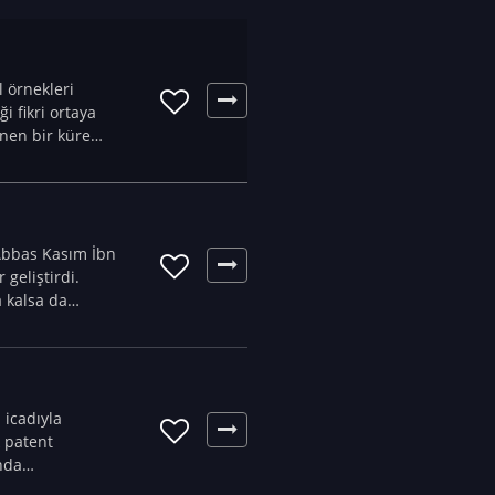
 örnekleri
i fikri ortaya
önen bir küre
 Abbas Kasım İbn
 geliştirdi.
a kalsa da
 icadıyla
k patent
nda