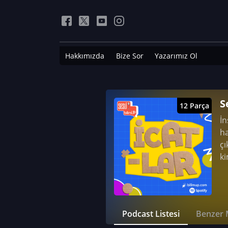
Hakkımızda
Bize Sor
Yazarımız Ol
S
12 Parça
İn
ha
çı
ki
Podcast Listesi
Benzer 