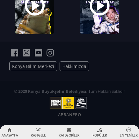
Konya Bilim Merkezi
Hakkımızda
© 2020 Konya Büyükşehir Belediyesi.
Tüm Hakları Saklıdır
ABRANERO
ANASAYFA
RASTGELE
KATEGORİLER
POPÜLER
EN YENİLER