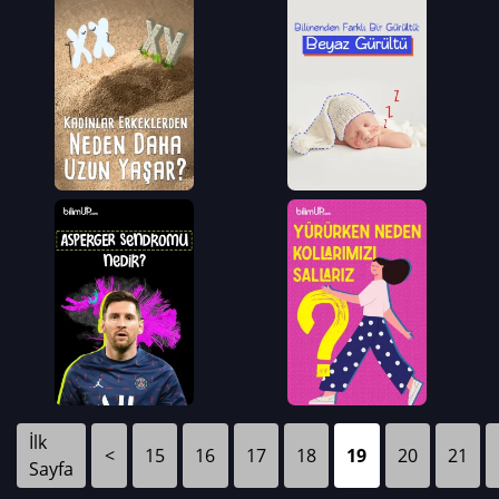
İlk
<
15
16
17
18
19
20
21
Sayfa