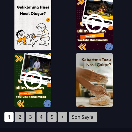
1
2
3
4
5
>
Son Sayfa