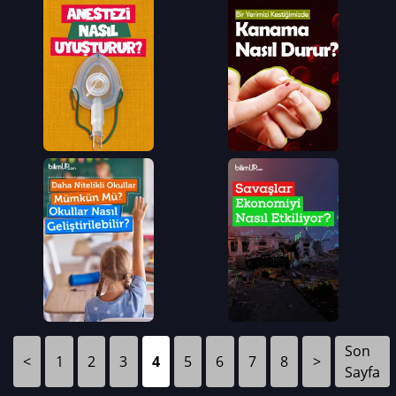
Son
<
1
2
3
4
5
6
7
8
>
Sayfa