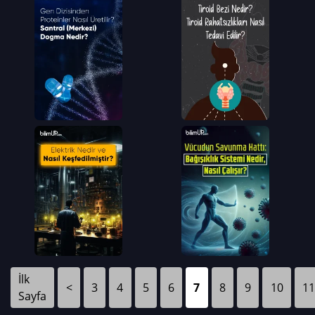
İlk
<
3
4
5
6
7
8
9
10
11
Sayfa