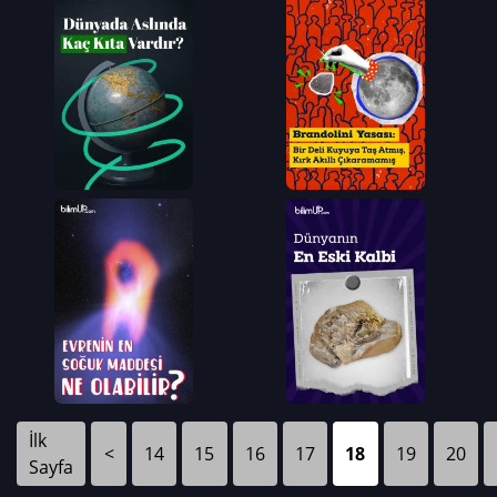
İlk
<
14
15
16
17
18
19
20
Sayfa