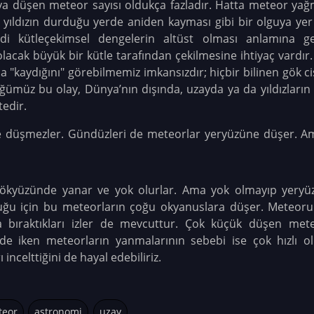
ya düşen meteor sayısı oldukça fazladır. Hatta meteor yağ
r yıldızın durduğu yerde aniden kayması gibi bir olguya y
i kütleçekimsel dengelerin altüst olması anlamına geli
cak büyük bir kütle tarafından çekilmesine ihtiyaç vardır. 
hızla "kaydığını" görebilmemiz imkansızdır; hiçbir bilinen gök
ümüz bu olay, Dünya’nın dışında, uzayda ya da yıldızları
edir.
 düşmezler. Gündüzleri de meteorlar yeryüzüne düşer. Am
ökyüzünde yanar ve yok olurlar. Ama yok olmayıp yeryüz
uğu için bu meteorların çoğu okyanuslara düşer. Meteor
 bıraktıkları izler de mevcuttur. Çok küçük düşen mete
de iken meteorların yanmalarının sebebi ise çok hızlı ol
 incelttiğini de hayal edebiliriz.
teor
astronomi
uzay