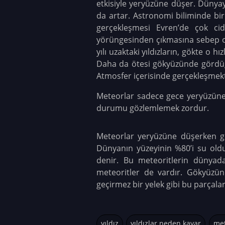
etkisiyle yeryüzüne düşer. Dünya
da artar. Astronomi biliminde bi
gerçekleşmesi Evren’de çok cidd
yörüngesinden çıkmasına sebep ola
yılı uzaktaki yıldızların, gökte o 
Daha da ötesi gökyüzünde gördüğ
Atmosfer içerisinde gerçekleşmekt
Meteorlar sadece gece yeryüzüne
durumu gözlemlemek zordur.
Meteorlar yeryüzüne düşerken g
Dünyanın yüzeyinin %80’i su old
denir. Bu meteoritlerin dünyada
meteoritler de vardır. Gökyüzün
geçirmez bir yelek gibi bu parçaları
yıldız
yıldızlar neden kayar
me