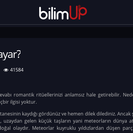
ayar?
41584
abı romantik ritüellerinizi anlamsız hale getirebilir. Ned
çbir ilgisi yoktur.
r tanesinin kaydığı gördünüz ve hemen dilek dilediniz. Ancak
u, uzaydan gelen küçük taşların yani meteorların dünya a
ğal olaydır. Meteorlar kuyruklu yıldızlardan düşen parça