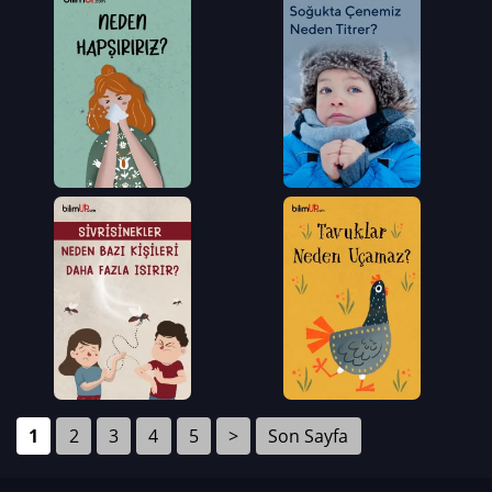
1
2
3
4
5
>
Son Sayfa