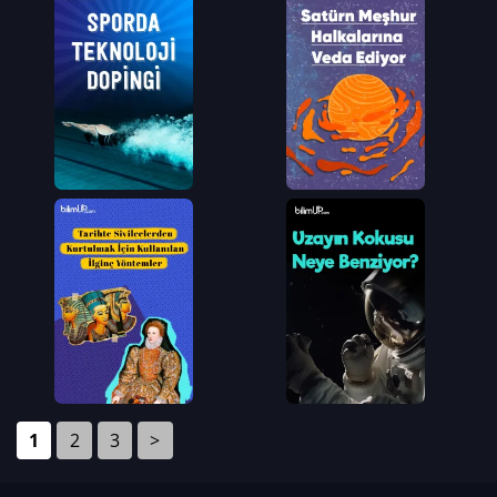
1
2
3
>