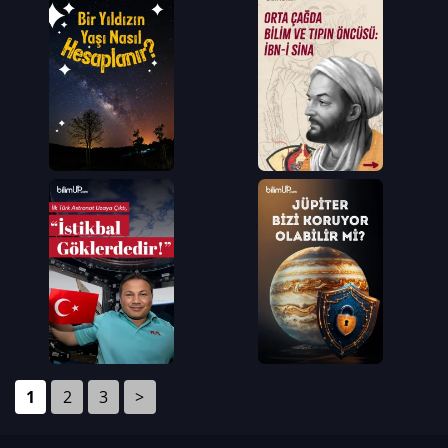
1
2
3
>