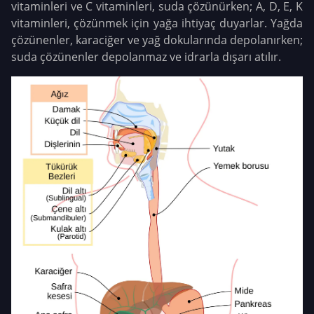
vitaminleri ve C vitaminleri, suda çözünürken; A, D, E, K
vitaminleri, çözünmek için yağa ihtiyaç duyarlar. Yağda
çözünenler, karaciğer ve yağ dokularında depolanırken;
suda çözünenler depolanmaz ve idrarla dışarı atılır.