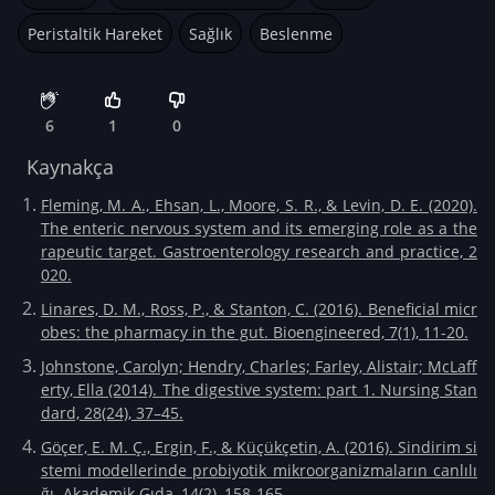
Peristaltik Hareket
Sağlık
Beslenme
6
1
0
Kaynakça
Fleming, M. A., Ehsan, L., Moore, S. R., & Levin, D. E. (2020).
The enteric nervous system and its emerging role as a the
rapeutic target. Gastroenterology research and practice, 2
020.
Linares, D. M., Ross, P., & Stanton, C. (2016). Beneficial micr
obes: the pharmacy in the gut. Bioengineered, 7(1), 11-20.
Johnstone, Carolyn; Hendry, Charles; Farley, Alistair; McLaff
erty, Ella (2014). The digestive system: part 1. Nursing Stan
dard, 28(24), 37–45.
Göçer, E. M. Ç., Ergin, F., & Küçükçetin, A. (2016). Sindirim si
stemi modellerinde probiyotik mikroorganizmaların canlılı
ğı. Akademik Gıda, 14(2), 158-165.