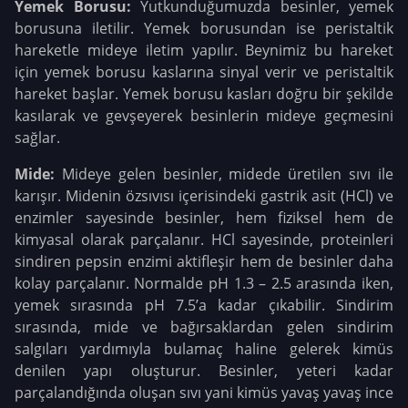
Yemek Borusu:
Yutkunduğumuzda besinler, yemek
borusuna iletilir. Yemek borusundan ise peristaltik
hareketle mideye iletim yapılır. Beynimiz bu hareket
için yemek borusu kaslarına sinyal verir ve peristaltik
hareket başlar. Yemek borusu kasları doğru bir şekilde
kasılarak ve gevşeyerek besinlerin mideye geçmesini
sağlar.
Mide:
Mideye gelen besinler, midede üretilen sıvı ile
karışır. Midenin özsıvısı içerisindeki gastrik asit (HCl) ve
enzimler sayesinde besinler, hem fiziksel hem de
kimyasal olarak parçalanır. HCl sayesinde, proteinleri
sindiren pepsin enzimi aktifleşir hem de besinler daha
kolay parçalanır. Normalde pH 1.3 – 2.5 arasında iken,
yemek sırasında pH 7.5’a kadar çıkabilir. Sindirim
sırasında, mide ve bağırsaklardan gelen sindirim
salgıları yardımıyla bulamaç haline gelerek kimüs
denilen yapı oluşturur. Besinler, yeteri kadar
parçalandığında oluşan sıvı yani kimüs yavaş yavaş ince