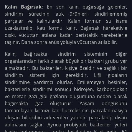
Kalın Bağırsak:
En son kalın bağırsağa gelenler,
sindirim sürecinin atık ürünleri, sindirilememiş
parçalar ve kalıntılardır. Kalan formun su kısmı
uzaklaştırılıp, katı formu kalır. Bağırsak hareketiyle
dışkı, vücuttan atılana kadar peristaltik hareketlerle
taşınır. Daha sonra anüs yoluyla vücuttan atılabilir.
Kalın bağırsakta, sindirim sisteminin diğer
organlarından farklı olarak büyük bir bakteri grubu yer
almaktadır. Bu bakteriler, kişiye özeldir ve sağlıklı bir
sindirim sistemi için gereklidir. Lifli gıdaların
sindirimine yardımcı olurlar. Emilemeyen besinler,
bakterilerle sindirimi sonucu hidrojen, karbondioksit
ve metan gazı gibi gazların oluşumuna neden olarak
bağırsakta gaz oluşturur. Yaşam döngüsünü
tamamlayan kırmızı kan hücrelerinin parçalanmasıyla
oluşan billuribin adı verilen yapının parçalanıp dışarı
atılmasını sağlar. Ayrıca probiyotik bakteriler yeteri
kadar bulunuyorsa, onlar tarafından K vitamini, B1