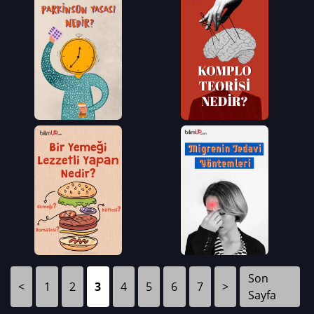
Son
<
1
2
3
4
5
6
7
>
Sayfa