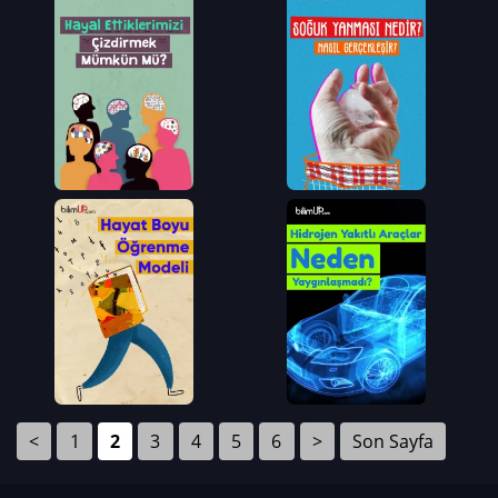
<
1
2
3
4
5
6
>
Son Sayfa