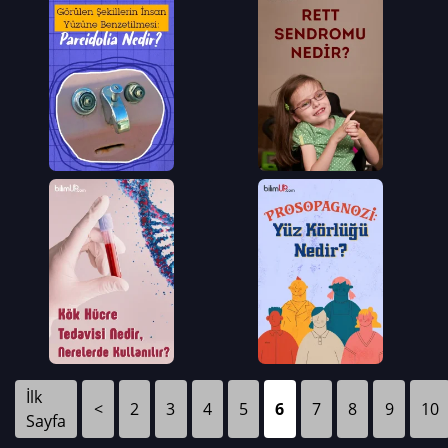
İlk
<
2
3
4
5
6
7
8
9
10
Sayfa