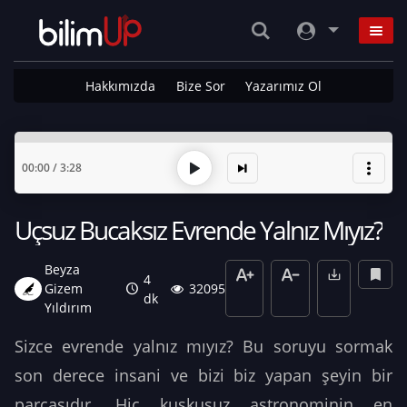
Hakkımızda
Bize Sor
Yazarımız Ol
00:00
/
3:28
Uçsuz Bucaksız Evrende Yalnız Mıyız?
Beyza
4
Gizem
32095
dk
Yıldırım
Sizce evrende yalnız mıyız? Bu soruyu sormak
son derece insani ve bizi biz yapan şeyin bir
parçasıdır. Hiç kuşkusuz astronominin en