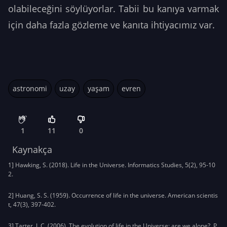
olabileceğini söylüyorlar. Tabii bu kanıya varmak
için daha fazla gözleme ve kanıta ihtiyacımız var.
astronomi
uzay
yaşam
evren
1
11
0
Kaynakça
1] Hawking, S. (2018). Life in the Universe. Informatics Studies, 5(2), 95-10
2.
2] Huang, S. S. (1959). Occurrence of life in the universe. American scientis
t, 47(3), 397-402.
3] Tarter, J. C. (2006). The evolution of life in the Universe: are we alone?. P