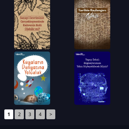
1
2
3
4
>