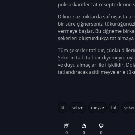
polisakkaritler tat reseptörlerin
Dilinize az miktarda saf nişasta ör
bir süre çiğnerseniz, tükürüğünüzl
vermeye başlar. Bu çiğneme birkaç 
şekerleri oluşturdukça tat almaya 
Tüm şekerler tatlıdır, çünkü dillerimi
Şekerin tadı tatlıdır diyemeyiz, ö
ve duyu almaçları ile ilişkilidir. D
tatlandıracak asitli meyvelerle t
lif
sebze
meyve
tat
şeker
0
0
0