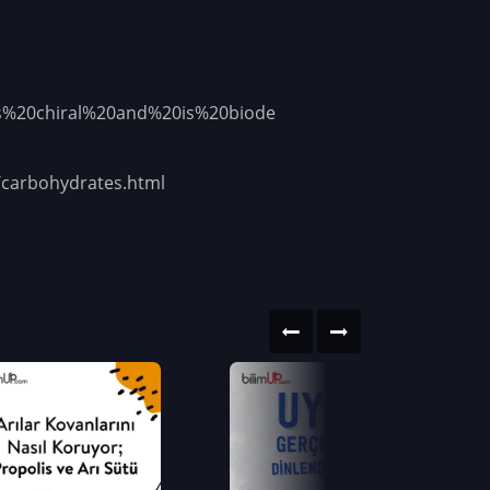
,is%20chiral%20and%20is%20biode
/carbohydrates.html