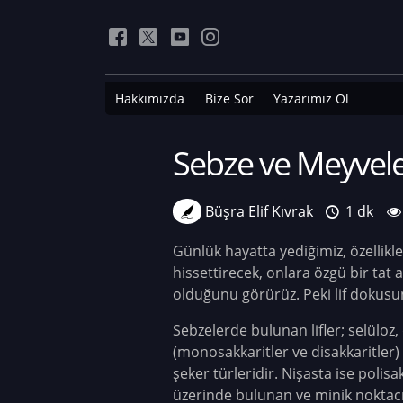
Hakkımızda
Bize Sor
Yazarımız Ol
Sebze ve Meyvele
Büşra Elif Kıvrak
1 dk
Günlük hayatta yediğimiz, özellikl
hissettirecek, onlara özgü bir tat 
olduğunu görürüz. Peki lif dokusu
Sebzelerde bulunan lifler; selüloz,
(monosakkaritler ve disakkaritler
şeker türleridir. Nişasta ise polis
üzerinde bulunan ve minik noktacık