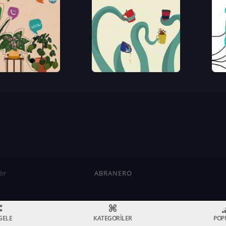
ır
ABRANERO
GELE
KATEGORİLER
POP