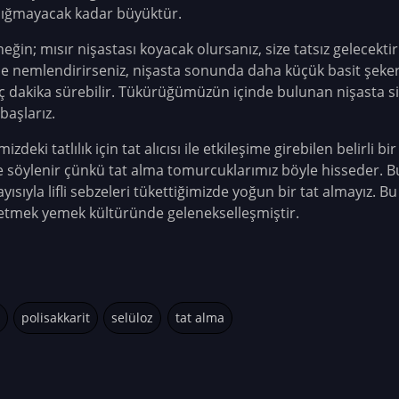
e sığmayacak kadar büyüktür.
neğin; mısır nişastası koyacak olursanız, size tatsız gelecekt
e nemlendirirseniz, nişasta sonunda daha küçük basit şekerle
dakika sürebilir. Tükürüğümüzün içinde bulunan nişasta sind
başlarız.
zdeki tatlılık için tat alıcısı ile etkileşime girebilen belirli b
yle söylenir çünkü tat alma tomurcuklarımız böyle hisseder. 
olayısıyla lifli sebzeleri tükettiğimizde yoğun bir tat almayız. 
üketmek yemek kültüründe gelenekselleşmiştir.
polisakkarit
selüloz
tat alma