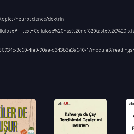
topics/neuroscience/dextrin
/Cellulose#:~:text=Cellulose%20has%20no%20taste%2C%20is
a236934c-3c60-4fe9-90aa-d343b3e3a640/1/module3/readings