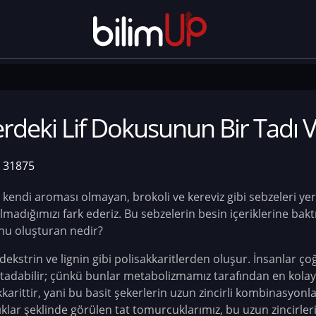
rdeki Lif Dokusunun Bir Tadı V
31875
e kendi aroması olmayan, brokoli ve kereviz gibi sebzeleri ye
almadığımızı fark ederiz. Bu sebzelerin besin içeriklerine bakt
nu oluşturan nedir?
 dekstrin ve lignin gibi polisakkaritlerden oluşur. İnsanlar ço
) tadabilir; çünkü bunlar metabolizmamız tarafından en kola
akkarittir, yani bu basit şekerlerin uzun zincirli kombinasyonl
lar şeklinde görülen tat tomurcuklarımız, bu uzun zincirleri 