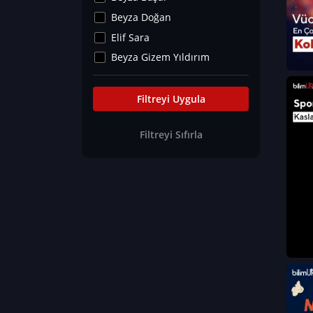
Kültür&Sanat
Beyza Doğan
Yaşam Tavsiyeleri
Elif Sara
Merakoloji
Beyza Gizem Yıldırım
Sağlık Tümü
İlknur İyigökler
Nadir Hastalıklar
Büşra Elif Kıvrak
Filtreyi Uygula
Eğitim Bilimleri
Fatma Beyza Öztürk
Filtreyi Sıfırla
Can TORUN
Hasan Gürel
Dilara Güven
Elif Sara
Ayşe Edanur Başer
Gözde Düriye Alkan
Onur Erdoğan
Ceren Eda Erol
Hacer Nur Küçükkırlı