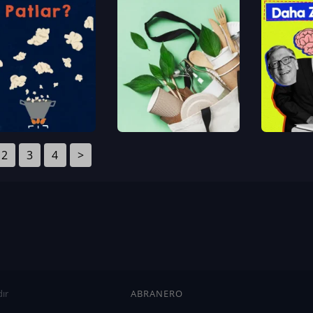
2
3
4
>
ır
ABRANERO