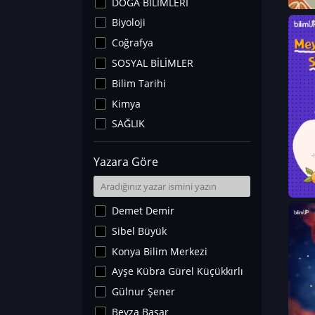
DOĞA BİLİMLERİ
Biyoloji
Coğrafya
SOSYAL BİLİMLER
Bilim Tarihi
Kimya
SAĞLIK
Sanat Tarihi
Yazara Göre
Fizik
Yer Bilimleri
Astronomi ve Uzay
Demet Demir
Noroloji
Sibel Büyük
Matematik
Konya Bilim Merkezi
Teknoloji
Ayşe Kübra Gürel Küçükkırlı
İklim Değişikliği
Gülnur Şener
Arkeoloji
Beyza Başar