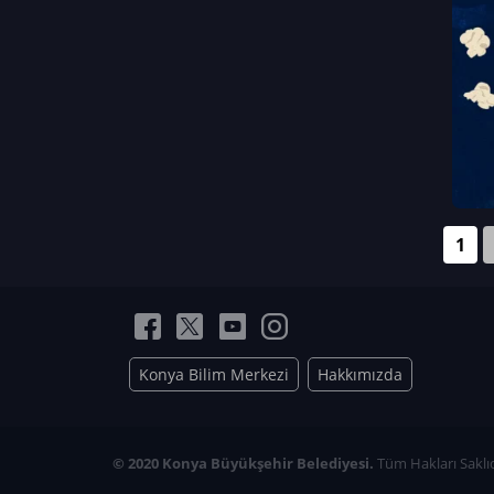
Neriman Nur Bahçıvan
İmran Verirşen
Mehmet Küçüktongur
Elmas Nur İbaoğlu
Yasemin Cömert
Müzeyyen Kalfazade
Zeynep Deresoy
Müzeyyen Büyüksamancı
1
Nazlı Ecem Görü
Esra Nur ELMAS
Konya Bilim Merkezi
Hakkımızda
© 2020 Konya Büyükşehir Belediyesi.
Tüm Hakları Saklıd