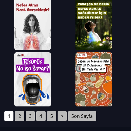
1
2
3
4
5
>
Son Sayfa