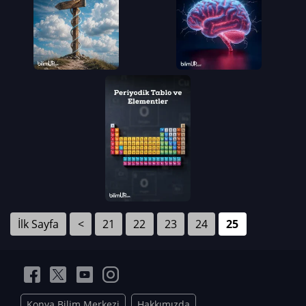
İlk Sayfa
<
21
22
23
24
25
Konya Bilim Merkezi
Hakkımızda