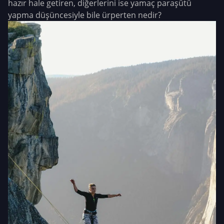
hazır hale getiren, diğerlerini ise yamaç paraşütü
yapma düşüncesiyle bile ürperten nedir?