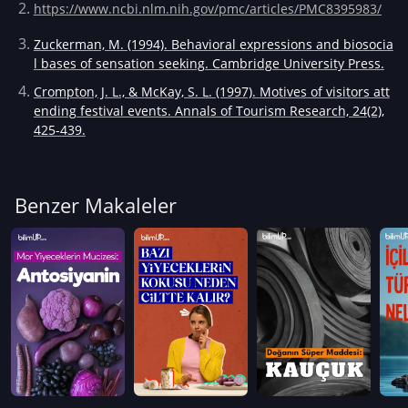
https://www.ncbi.nlm.nih.gov/pmc/articles/PMC8395983/
Zuckerman, M. (1994). Behavioral expressions and biosocia
l bases of sensation seeking. Cambridge University Press.
Crompton, J. L., & McKay, S. L. (1997). Motives of visitors att
ending festival events. Annals of Tourism Research, 24(2),
425-439.
Benzer Makaleler