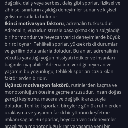
dağcılık, dalış veya serbest dalış gibi sporlar, fiziksel ve
zihinsel sınırların aşıldığı deneyimler sunar ve kişisel
gelişime katkıda bulunur.
İkinci motivasyon faktörü
, adrenalin tutkusudur.
Adrenalin, vücudun stresle başa çıkmak için salgıladığı
bir hormondur ve heyecan verici deneyimlerde büyük
bir rol oynar. Tehlikeli sporlar, yüksek riskli durumlar
ve gerilim dolu anlarla doludur. Bu anlar, adrenalinin
vücutta yarattığı yoğun hissiyatı tetikler ve insanları
bağımlısı yapabilir. Adrenalinin verdiği heyecan ve
yaşamın bu yoğunluğu, tehlikeli sporları cazip kılan
faktörlerden biridir.
Üçüncü motivasyon faktörü
, rutinlerden kaçma ve
monotonluğun ötesine geçme arzusudur. İnsan doğası
gereği keşfetme, macera ve değişiklik arzusuyla
doludur. Tehlikeli sporlar, bireylere günlük rutinlerden
uzaklaşma ve yaşamın farklı bir yönünü keşfetme
imkanı sağlar. Bu sporlar, heyecan verici deneyimler
aracılığıyla monotonluğu kırar ve yaşama yeni bir