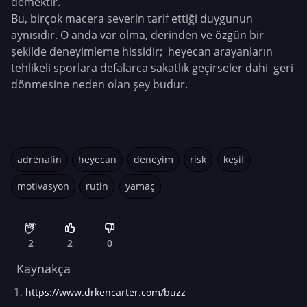
demektir.
Bu, birçok macera severin tarif ettiği duygunun
aynısıdır. O anda var olma, derinden ve özgün bir
şekilde deneyimleme hissidir; heyecan arayanların
tehlikeli sporlara defalarca sakatlık geçirseler dahi geri
dönmesine neden olan şey budur.
adrenalin
heyecan
deneyim
risk
keşif
motivasyon
rutin
yamaç
2
2
0
Kaynakça
https://www.drkencarter.com/buzz