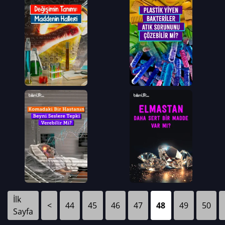
İlk
<
44
45
46
47
48
49
50
Sayfa