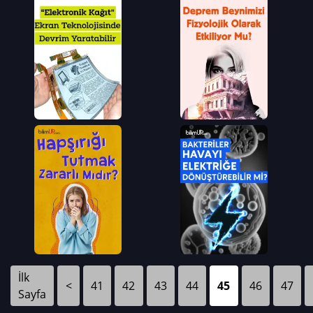
İlk
<
41
42
43
44
45
46
47
Sayfa