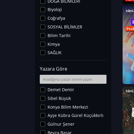
DOĞA BİLİMLERİ
Biyoloji
Coğrafya
SOSYAL BİLİMLER
Bilim Tarihi
Kimya
SAĞLIK
Sanat Tarihi
Yazara Göre
Fizik
Yer Bilimleri
Astronomi ve Uzay
Demet Demir
Noroloji
Sibel Büyük
Matematik
Konya Bilim Merkezi
Teknoloji
Ayşe Kübra Gürel Küçükkırlı
İklim Değişikliği
Gülnur Şener
Arkeoloji
Beyza Başar