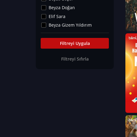
Kültür&Sanat
Beyza Doğan
Yaşam Tavsiyeleri
Elif Sara
Merakoloji
Beyza Gizem Yıldırım
Sağlık Tümü
İlknur İyigökler
Nadir Hastalıklar
Büşra Elif Kıvrak
Filtreyi Uygula
Eğitim Bilimleri
Fatma Beyza Öztürk
Filtreyi Sıfırla
Can TORUN
Hasan Gürel
Dilara Güven
Elif Sara
Ayşe Edanur Başer
Gözde Düriye Alkan
Onur Erdoğan
Ceren Eda Erol
Hacer Nur Küçükkırlı