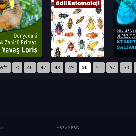
ayfa
<
46
47
48
49
50
51
52
53
ır
ABRANERO