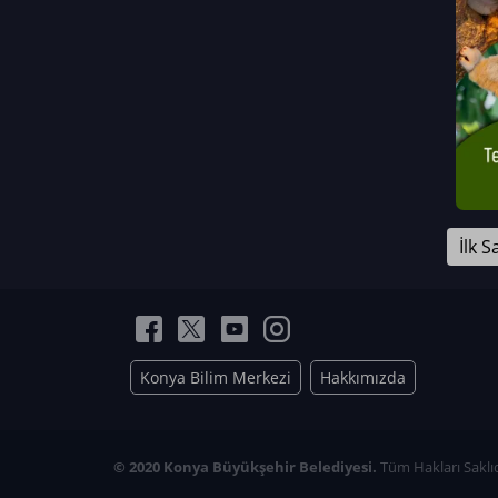
Neriman Nur Bahçıvan
İmran Verirşen
Mehmet Küçüktongur
Elmas Nur İbaoğlu
Yasemin Cömert
Müzeyyen Kalfazade
Zeynep Deresoy
Müzeyyen Büyüksamancı
İlk S
Nazlı Ecem Görü
Esra Nur ELMAS
Konya Bilim Merkezi
Hakkımızda
© 2020 Konya Büyükşehir Belediyesi.
Tüm Hakları Saklıd