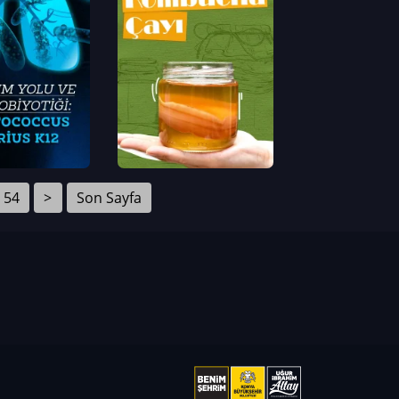
54
>
Son Sayfa