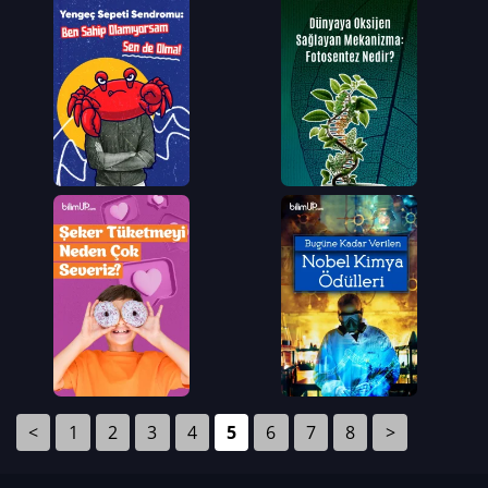
<
1
2
3
4
5
6
7
8
>