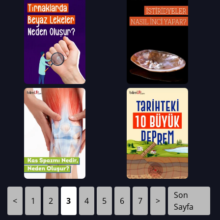
Son
<
1
2
3
4
5
6
7
>
Sayfa