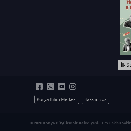
Neriman Nur Bahçıvan
İmran Verirşen
Mehmet Küçüktongur
Elmas Nur İbaoğlu
Yasemin Cömert
Müzeyyen Kalfazade
Zeynep Deresoy
Müzeyyen Büyüksamancı
İlk S
Nazlı Ecem Görü
Esra Nur ELMAS
Konya Bilim Merkezi
Hakkımızda
© 2020 Konya Büyükşehir Belediyesi.
Tüm Hakları Saklıd