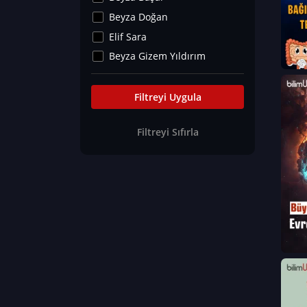
Kültür&Sanat
Beyza Doğan
Yaşam Tavsiyeleri
Elif Sara
Merakoloji
Beyza Gizem Yıldırım
Sağlık Tümü
İlknur İyigökler
Nadir Hastalıklar
Büşra Elif Kıvrak
Filtreyi Uygula
Eğitim Bilimleri
Fatma Beyza Öztürk
Filtreyi Sıfırla
Can TORUN
Hasan Gürel
Dilara Güven
Elif Sara
Ayşe Edanur Başer
Gözde Düriye Alkan
Onur Erdoğan
Ceren Eda Erol
Hacer Nur Küçükkırlı