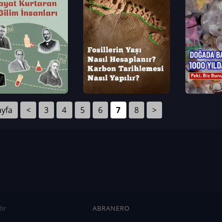
ayfa
<
3
4
5
6
7
8
>
ır
ABRANERO