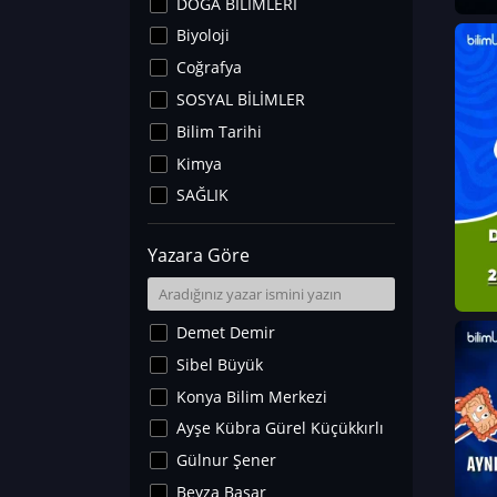
DOĞA BİLİMLERİ
Biyoloji
Coğrafya
SOSYAL BİLİMLER
Bilim Tarihi
Kimya
SAĞLIK
Sanat Tarihi
Yazara Göre
Fizik
Yer Bilimleri
Astronomi ve Uzay
Demet Demir
Noroloji
Sibel Büyük
Matematik
Konya Bilim Merkezi
Teknoloji
Ayşe Kübra Gürel Küçükkırlı
İklim Değişikliği
Gülnur Şener
Arkeoloji
Beyza Başar