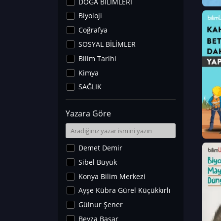
DOĞA BİLİMLERİ
Biyoloji
Coğrafya
SOSYAL BİLİMLER
Bilim Tarihi
Kimya
SAĞLIK
Sanat Tarihi
Yazara Göre
Fizik
Yer Bilimleri
Astronomi ve Uzay
Demet Demir
Noroloji
Sibel Büyük
Matematik
Konya Bilim Merkezi
Teknoloji
Ayşe Kübra Gürel Küçükkırlı
İklim Değişikliği
Gülnur Şener
Arkeoloji
Beyza Başar