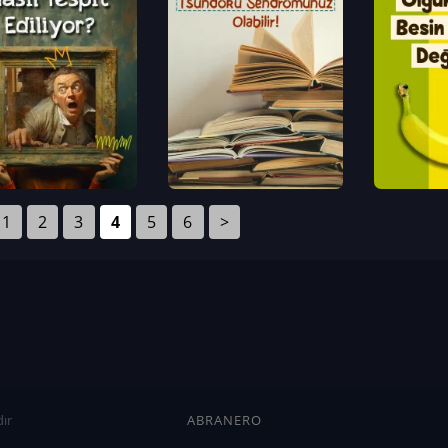
1
2
3
4
5
6
>
ır
ABRANERO