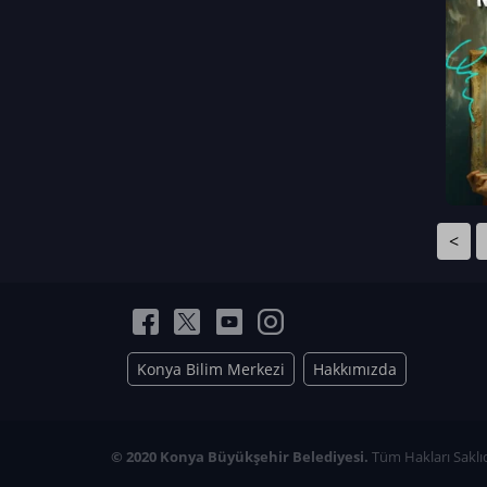
Neriman Nur Bahçıvan
İmran Verirşen
Mehmet Küçüktongur
Elmas Nur İbaoğlu
Yasemin Cömert
Müzeyyen Kalfazade
Zeynep Deresoy
Müzeyyen Büyüksamancı
<
Nazlı Ecem Görü
Esra Nur ELMAS
Konya Bilim Merkezi
Hakkımızda
© 2020 Konya Büyükşehir Belediyesi.
Tüm Hakları Saklıd