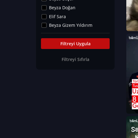
Kültür&Sanat
Beyza Doğan
Yaşam Tavsiyeleri
Elif Sara
Merakoloji
Beyza Gizem Yıldırım
Sağlık Tümü
İlknur İyigökler
Nadir Hastalıklar
Büşra Elif Kıvrak
Filtreyi Uygula
Eğitim Bilimleri
Fatma Beyza Öztürk
Filtreyi Sıfırla
Can TORUN
Hasan Gürel
Dilara Güven
Elif Sara
Ayşe Edanur Başer
Gözde Düriye Alkan
Onur Erdoğan
Ceren Eda Erol
Hacer Nur Küçükkırlı