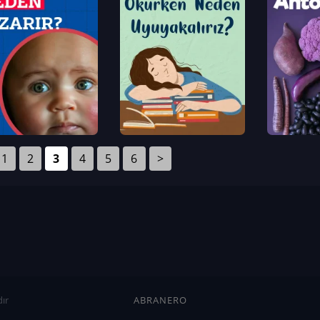
1
2
3
4
5
6
>
ır
ABRANERO