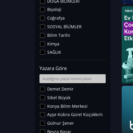
DOĞA BİLİMLERİ
Biyoloji
Coğrafya
SOSYAL BİLİMLER
Bilim Tarihi
Kimya
SAĞLIK
Sanat Tarihi
Yazara Göre
Fizik
Yer Bilimleri
Astronomi ve Uzay
Demet Demir
Noroloji
Sibel Büyük
Matematik
Konya Bilim Merkezi
Teknoloji
Ayşe Kübra Gürel Küçükkırlı
İklim Değişikliği
Gülnur Şener
Arkeoloji
Beyza Başar