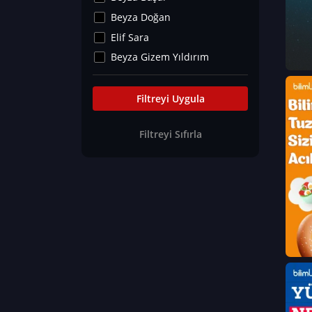
Kültür&Sanat
Beyza Doğan
Yaşam Tavsiyeleri
Elif Sara
Merakoloji
Beyza Gizem Yıldırım
Sağlık Tümü
İlknur İyigökler
Nadir Hastalıklar
Büşra Elif Kıvrak
Filtreyi Uygula
Eğitim Bilimleri
Fatma Beyza Öztürk
Filtreyi Sıfırla
Can TORUN
Hasan Gürel
Dilara Güven
Elif Sara
Ayşe Edanur Başer
Gözde Düriye Alkan
Onur Erdoğan
Ceren Eda Erol
Hacer Nur Küçükkırlı