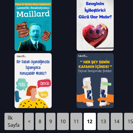
İlk
<
8
9
10
11
12
13
14
15
Sayfa