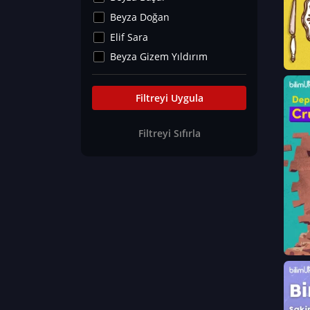
Kültür&Sanat
Beyza Doğan
Yaşam Tavsiyeleri
Elif Sara
Merakoloji
Beyza Gizem Yıldırım
Sağlık Tümü
İlknur İyigökler
Nadir Hastalıklar
Büşra Elif Kıvrak
Filtreyi Uygula
Eğitim Bilimleri
Fatma Beyza Öztürk
Filtreyi Sıfırla
Can TORUN
Hasan Gürel
Dilara Güven
Elif Sara
Ayşe Edanur Başer
Gözde Düriye Alkan
Onur Erdoğan
Ceren Eda Erol
Hacer Nur Küçükkırlı