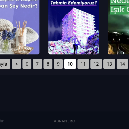
ayfa
<
6
7
8
9
10
11
12
13
14
ır
ABRANERO