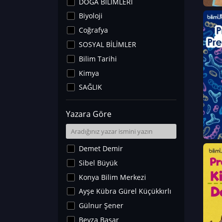
DOĞA BİLİMLERİ
Biyoloji
Coğrafya
SOSYAL BİLİMLER
Bilim Tarihi
Kimya
SAĞLIK
Sanat Tarihi
Yazara Göre
Fizik
Yer Bilimleri
Astronomi ve Uzay
Demet Demir
Noroloji
Sibel Büyük
Matematik
Konya Bilim Merkezi
Teknoloji
Ayşe Kübra Gürel Küçükkırlı
İklim Değişikliği
Gülnur Şener
Arkeoloji
Beyza Başar