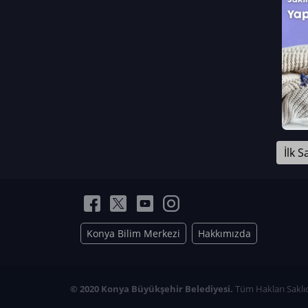
Neriman Nur Bahçıvan
İmran Verirşen
Mehmet Küçüktongur
Elmas Nur İbaoğlu
Yasemin Cömert
Müzeyyen Kalfazade
Zeynep Deresoy
Müzeyyen Büyüksamancı
İlk S
Nazlı Ecem Görü
Esra Nur ELMAS
Konya Bilim Merkezi
Hakkımızda
© 2020 Konya Büyükşehir Belediyesi.
Tüm Hakları Saklıd