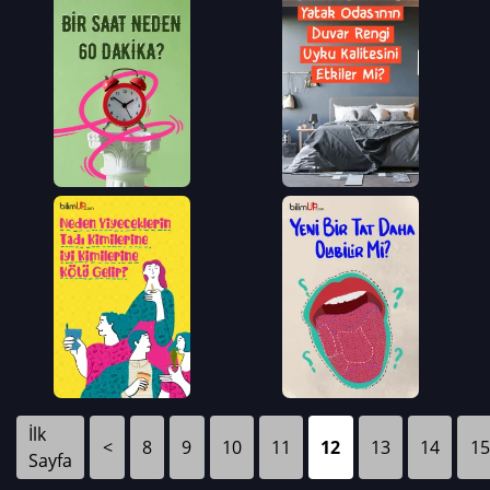
İlk
<
8
9
10
11
12
13
14
15
Sayfa