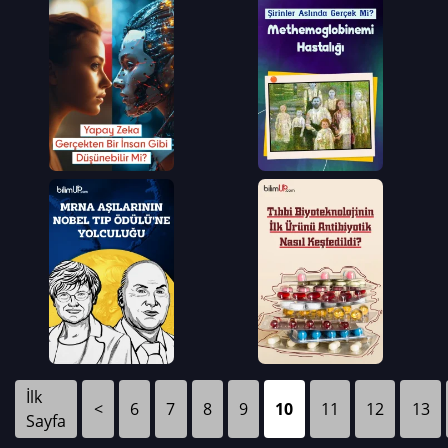
İlk
<
6
7
8
9
10
11
12
13
Sayfa