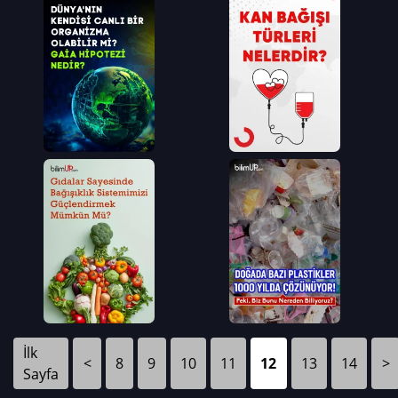
İlk
<
8
9
10
11
12
13
14
>
Sayfa