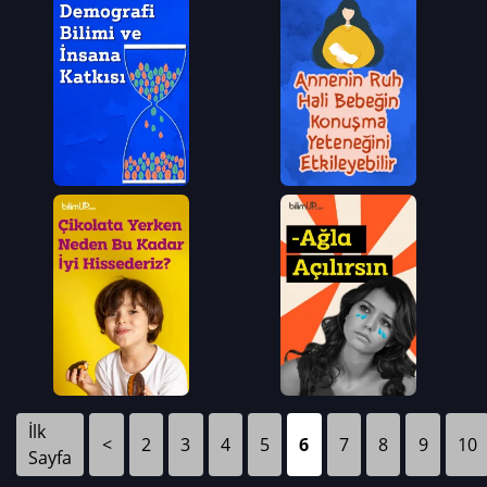
İlk
<
2
3
4
5
6
7
8
9
10
Sayfa