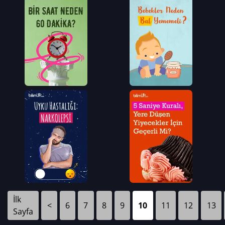
İlk
<
6
7
8
9
10
11
12
13
Sayfa