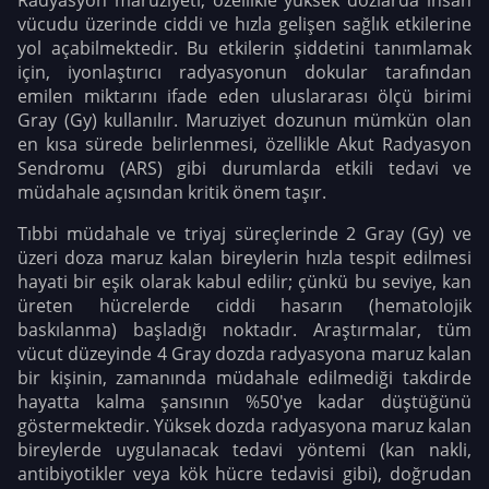
Radyasyon maruziyeti, özellikle yüksek dozlarda insan
vücudu üzerinde ciddi ve hızla gelişen sağlık etkilerine
yol açabilmektedir. Bu etkilerin şiddetini tanımlamak
için, iyonlaştırıcı radyasyonun dokular tarafından
emilen miktarını ifade eden uluslararası ölçü birimi
Gray (Gy) kullanılır. Maruziyet dozunun mümkün olan
en kısa sürede belirlenmesi, özellikle Akut Radyasyon
Sendromu (ARS) gibi durumlarda etkili tedavi ve
müdahale açısından kritik önem taşır.
Tıbbi müdahale ve triyaj süreçlerinde 2 Gray (Gy) ve
üzeri doza maruz kalan bireylerin hızla tespit edilmesi
hayati bir eşik olarak kabul edilir; çünkü bu seviye, kan
üreten hücrelerde ciddi hasarın (hematolojik
baskılanma) başladığı noktadır. Araştırmalar, tüm
vücut düzeyinde 4 Gray dozda radyasyona maruz kalan
bir kişinin, zamanında müdahale edilmediği takdirde
hayatta kalma şansının %50'ye kadar düştüğünü
göstermektedir. Yüksek dozda radyasyona maruz kalan
bireylerde uygulanacak tedavi yöntemi (kan nakli,
antibiyotikler veya kök hücre tedavisi gibi), doğrudan