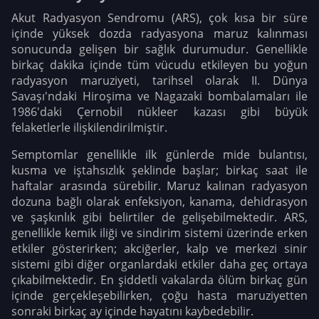
Akut Radyasyon Sendromu (ARS), çok kısa bir süre
içinde yüksek dozda radyasyona maruz kalınması
sonucunda gelişen bir sağlık durumudur. Genellikle
birkaç dakika içinde tüm vücudu etkileyen bu yoğun
radyasyon maruziyeti, tarihsel olarak II. Dünya
Savaşı'ndaki Hiroşima ve Nagazaki bombalamaları ile
1986'daki Çernobil nükleer kazası gibi büyük
felaketlerle ilişkilendirilmiştir.
Semptomlar genellikle ilk günlerde mide bulantısı,
kusma ve iştahsızlık şeklinde başlar; birkaç saat ile
haftalar arasında sürebilir. Maruz kalınan radyasyon
dozuna bağlı olarak enfeksiyon, kanama, dehidrasyon
ve şaşkınlık gibi belirtiler de gelişebilmektedir. ARS,
genellikle kemik iliği ve sindirim sistemi üzerinde erken
etkiler gösterirken; akciğerler, kalp ve merkezi sinir
sistemi gibi diğer organlardaki etkiler daha geç ortaya
çıkabilmektedir. En şiddetli vakalarda ölüm birkaç gün
içinde gerçekleşebilirken, çoğu hasta maruziyetten
sonraki birkaç ay içinde hayatını kaybedebilir.