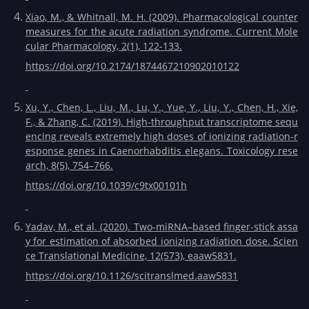
Xiao, M., & Whitnall, M. H. (2009). Pharmacological counter
measures for the acute radiation syndrome. Current Mole
cular Pharmacology, 2(1), 122-133.
https://doi.org/10.2174/1874467210902010122
Xu, Y., Chen, L., Liu, M., Lu, Y., Yue, Y., Liu, Y., Chen, H., Xie,
F., & Zhang, C. (2019). High-throughput transcriptome sequ
encing reveals extremely high doses of ionizing radiation-r
esponse genes in Caenorhabditis elegans. Toxicology rese
arch, 8(5), 754–766.
https://doi.org/10.1039/c9tx00101h
Yadav, M., et al. (2020). Two-miRNA–based finger-stick assa
y for estimation of absorbed ionizing radiation dose. Scien
ce Translational Medicine, 12(573), eaaw5831.
https://doi.org/10.1126/scitranslmed.aaw5831