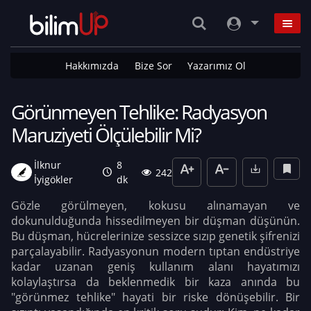
Hakkımızda
Bize Sor
Yazarımız Ol
Görünmeyen Tehlike: Radyasyon
Maruziyeti Ölçülebilir Mi?
İlknur
8
242
İyigökler
dk
Gözle görülmeyen, kokusu alınamayan ve
dokunulduğunda hissedilmeyen bir düşman düşünün.
Bu düşman, hücrelerinize sessizce sızıp genetik şifrenizi
parçalayabilir. Radyasyonun modern tıptan endüstriye
kadar uzanan geniş kullanım alanı hayatımızı
kolaylaştırsa da beklenmedik bir kaza anında bu
"görünmez tehlike" hayati bir riske dönüşebilir. Bir