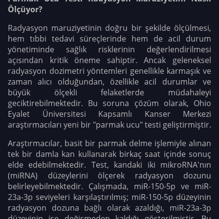
Ölçüyor?
Radyasyon maruziyetinin doğru bir şekilde ölçülmesi,
hem tıbbi tedavi süreçlerinde hem de acil durum
yönetiminde sağlık risklerinin değerlendirilmesi
açısından kritik öneme sahiptir. Ancak geleneksel
radyasyon dozimetri yöntemleri genellikle karmaşık ve
zaman alıcı olduğundan, özellikle acil durumlar ve
büyük ölçekli felaketlerde müdahaleyi
geciktirebilmektedir. Bu soruna çözüm olarak, Ohio
Eyalet Üniversitesi Kapsamlı Kanser Merkezi
araştırmacıları yeni bir "parmak ucu" testi geliştirmiştir.
Araştırmacılar, basit bir parmak delme işlemiyle alınan
tek bir damla kan kullanarak birkaç saat içinde sonuç
elde edebilmektedir. Test, kandaki iki mikroRNA'nın
(miRNA) düzeylerini ölçerek radyasyon dozunu
belirleyebilmektedir. Çalışmada, miR-150-5p ve miR-
23a-3p seviyeleri karşılaştırılmış; miR-150-5p düzeyinin
radyasyon dozuna bağlı olarak azaldığı, miR-23a-3p
düzeyinin ise değişmeden kaldığı gösterilmiştir. Bu