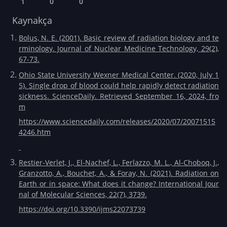
1
0
0
Kaynakça
Bolus, N. E. (2001). Basic review of radiation biology and te
rminology. Journal of Nuclear Medicine Technology, 29(2),
67-73.
Ohio State University Wexner Medical Center. (2020, July 1
5). Single drop of blood could help rapidly detect radiation
sickness. ScienceDaily. Retrieved September 16, 2024, fro
m
https://www.sciencedaily.com/releases/2020/07/20071515
4246.htm
Restier-Verlet, J., El-Nachef, L., Ferlazzo, M. L., Al-Choboq, J.,
Granzotto, A., Bouchet, A., & Foray, N. (2021). Radiation on
Earth or in space: What does it change? International Jour
nal of Molecular Sciences, 22(7), 3739.
https://doi.org/10.3390/ijms22073739