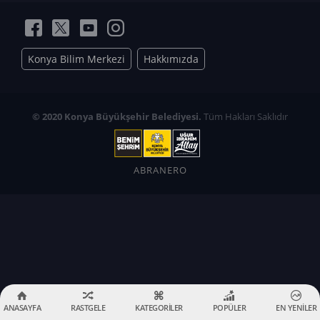
Konya Bilim Merkezi
Hakkımızda
© 2020 Konya Büyükşehir Belediyesi.
Tüm Hakları Saklıdır
ABRANERO
ANASAYFA
RASTGELE
KATEGORİLER
POPÜLER
EN YENİLER