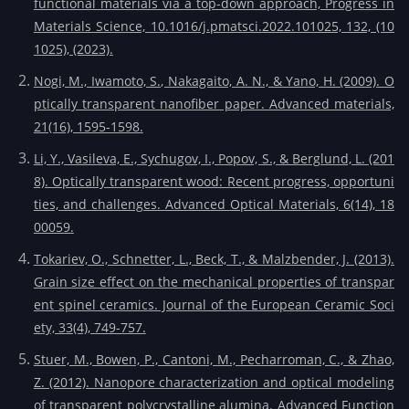
functional materials via a top-down approach, Progress in
Materials Science, 10.1016/j.pmatsci.2022.101025, 132, (10
1025), (2023).
Nogi, M., Iwamoto, S., Nakagaito, A. N., & Yano, H. (2009). O
ptically transparent nanofiber paper. Advanced materials,
21(16), 1595-1598.
Li, Y., Vasileva, E., Sychugov, I., Popov, S., & Berglund, L. (201
8). Optically transparent wood: Recent progress, opportuni
ties, and challenges. Advanced Optical Materials, 6(14), 18
00059.
Tokariev, O., Schnetter, L., Beck, T., & Malzbender, J. (2013).
Grain size effect on the mechanical properties of transpar
ent spinel ceramics. Journal of the European Ceramic Soci
ety, 33(4), 749-757.
Stuer, M., Bowen, P., Cantoni, M., Pecharroman, C., & Zhao,
Z. (2012). Nanopore characterization and optical modeling
of transparent polycrystalline alumina. Advanced Function