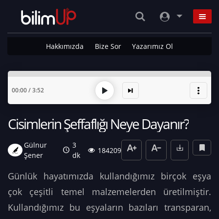
Hakkımızda
Bize Sor
Yazarımız Ol
00:00
/
3:52
Cisimlerin Şeffaflığı Neye Dayanır?
Gülnur
3
184209
Şener
dk
Günlük hayatımızda kullandığımız birçok eşya
çok çeşitli temel malzemelerden üretilmiştir.
Kullandığımız bu eşyaların bazıları transparan,