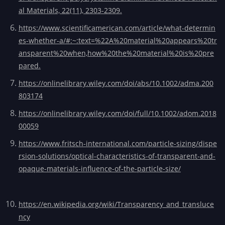
al Materials, 22(11), 2303-2309.
https://www.scientificamerican.com/article/what-determin
es-whether-a/#:~:text=%22A%20material%20appears%20tr
ansparent%20when,how%20the%20material%20is%20pre
pared.
https://onlinelibrary.wiley.com/doi/abs/10.1002/adma.200
803174
https://onlinelibrary.wiley.com/doi/full/10.1002/adom.2018
00059
https://www.fritsch-international.com/particle-sizing/dispe
rsion-solutions/optical-characteristics-of-transparent-and-
opaque-materials-influence-of-the-particle-size/
https://en.wikipedia.org/wiki/Transparency_and_transluce
ncy