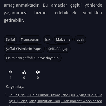
amaçlanmaktadır. Bu amaçlar çeşitli yönlerde
yaşamımıza hizmet edebilecek yenilikleri
getirebilir.
Şeffaf
Transparan
Işık
Malzeme
opak
Şeffaf Cisimlerin Yapısı
Şeffaf Ahşap
Cisimlerin şeffaflığı neye dayanır?
1
0
0
Kaynakça
Sailing Zhu, Subir Kumar Biswas, Zhe Qiu, Yiying Yue, Qilia
ng Fu, Feng Jiang, Jingquan Han, Transparent wood-based