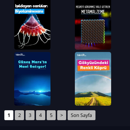
1
2
3
4
5
>
Son Sayfa