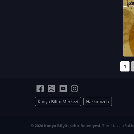
Neriman Nur Bahçıvan
İmran Verirşen
Mehmet Küçüktongur
Elmas Nur İbaoğlu
Yasemin Cömert
Müzeyyen Kalfazade
Zeynep Deresoy
Müzeyyen Büyüksamancı
1
Nazlı Ecem Görü
Esra Nur ELMAS
Konya Bilim Merkezi
Hakkımızda
© 2020 Konya Büyükşehir Belediyesi.
Tüm Hakları Saklıd