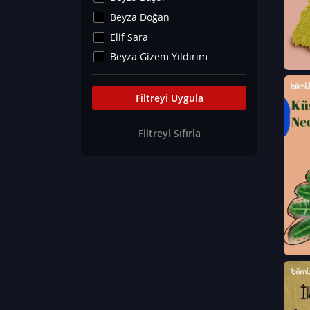
Kültür&Sanat
Beyza Doğan
Yaşam Tavsiyeleri
Elif Sara
Merakoloji
Beyza Gizem Yıldırım
Sağlık Tümü
İlknur İyigökler
Nadir Hastalıklar
Büşra Elif Kıvrak
Filtreyi Uygula
Eğitim Bilimleri
Fatma Beyza Öztürk
Filtreyi Sıfırla
Can TORUN
Hasan Gürel
Dilara Güven
Elif Sara
Ayşe Edanur Başer
Gözde Düriye Alkan
Onur Erdoğan
Ceren Eda Erol
Hacer Nur Küçükkırlı