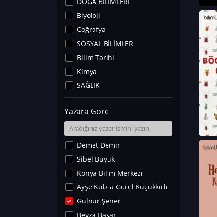
DOĞA BİLİMLERİ
Biyoloji
Coğrafya
SOSYAL BİLİMLER
Bilim Tarihi
Kimya
SAĞLIK
Sanat Tarihi
Yazara Göre
Fizik
Yer Bilimleri
Astronomi ve Uzay
Demet Demir
Noroloji
Sibel Büyük
Matematik
Konya Bilim Merkezi
Teknoloji
Ayşe Kübra Gürel Küçükkırlı
İklim Değişikliği
Gülnur Şener
Arkeoloji
Beyza Başar