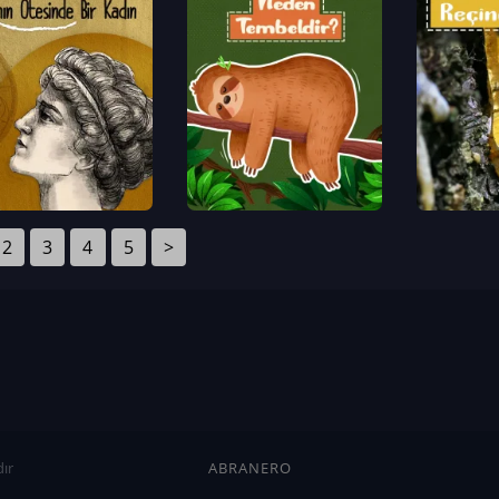
2
3
4
5
>
ır
ABRANERO