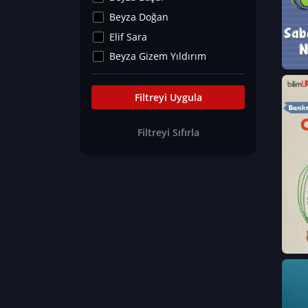
Kültür&Sanat
Beyza Doğan
Yaşam Tavsiyeleri
Elif Sara
Merakoloji
Beyza Gizem Yıldırım
Sağlık Tümü
İlknur İyigökler
Nadir Hastalıklar
Büşra Elif Kıvrak
Filtreyi Uygula
Eğitim Bilimleri
Fatma Beyza Öztürk
Filtreyi Sıfırla
Can TORUN
Hasan Gürel
Dilara Güven
Elif Sara
Ayşe Edanur Başer
Gözde Düriye Alkan
Onur Erdoğan
Ceren Eda Erol
Hacer Nur Küçükkırlı