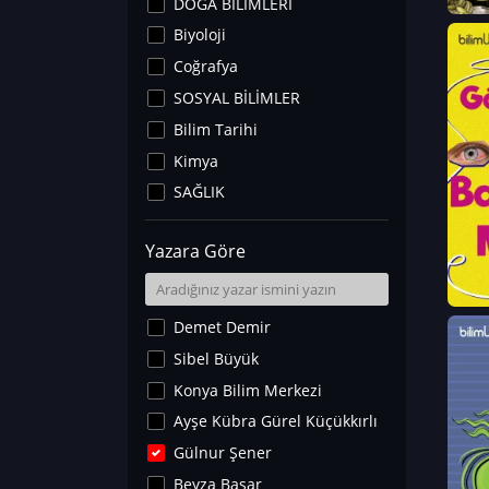
DOĞA BİLİMLERİ
Biyoloji
Coğrafya
SOSYAL BİLİMLER
Bilim Tarihi
Kimya
SAĞLIK
Sanat Tarihi
Yazara Göre
Fizik
Yer Bilimleri
Astronomi ve Uzay
Demet Demir
Noroloji
Sibel Büyük
Matematik
Konya Bilim Merkezi
Teknoloji
Ayşe Kübra Gürel Küçükkırlı
İklim Değişikliği
Gülnur Şener
Arkeoloji
Beyza Başar