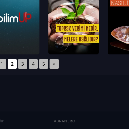
1
2
3
4
5
>
ır
ABRANERO