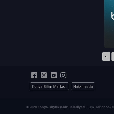
Neriman Nur Bahçıvan
İmran Verirşen
Mehmet Küçüktongur
Elmas Nur İbaoğlu
Yasemin Cömert
Müzeyyen Kalfazade
Zeynep Deresoy
Müzeyyen Büyüksamancı
<
Nazlı Ecem Görü
Esra Nur ELMAS
Konya Bilim Merkezi
Hakkımızda
© 2020 Konya Büyükşehir Belediyesi.
Tüm Hakları Saklıd