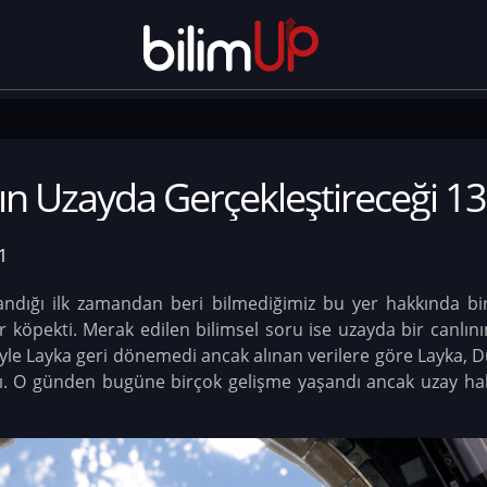
nın Uzayda Gerçekleştireceği 1
1
andığı ilk zamandan beri bilmediğimiz bu yer hakkında bir
 bir köpekti. Merak edilen bilimsel soru ise uzayda bir ca
iyle Layka geri dönemedi ancak alınan verilere göre Layka, D
tı. O günden bugüne birçok gelişme yaşandı ancak uzay ha