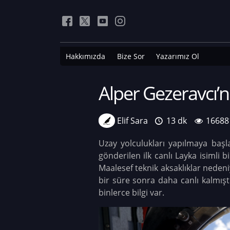
Hakkımızda
Bize Sor
Yazarımız Ol
Alper Gezeravcı’
Elif Sara
13 dk
16688
Uzay yolculukları yapılmaya başl
gönderilen ilk canlı Layka isimli
Maalesef teknik aksaklıklar neden
bir süre sonra daha canlı kalmış
binlerce bilgi var.