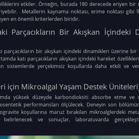
zelliklerini etkiler. Örneğin, burada 180 derecede eriyen bi
riyebilir. Metallerin kaynama noktası, erime noktası gibi fi
leyen en önemli kriterlerden biridir.
ki Parçacıkların Bir Akışkan İçindeki 
 parçacıkların bir akışkan içindeki dinamikleri üzerine bir 
tamda katı parçacıkların akışkan içindeki hareket özellikle
an sistemlerde yerçekimsiz koşullarda daha etkili ve ver
i için Mikroalgal Yaşam Destek Üniteleri
tamda yüksek düzeyde karbondioksiti absorbe etme ve o
tosentetik performansları ölçülecek. Deneyin son bölümün
ravite koşullarına maruz bırakılan mikroalglerdeki metab
rak belirlenecek ve sonuçlar, laboratuvarda gerçekleş