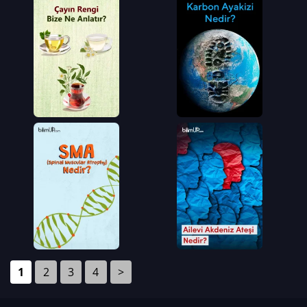
1
2
3
4
>