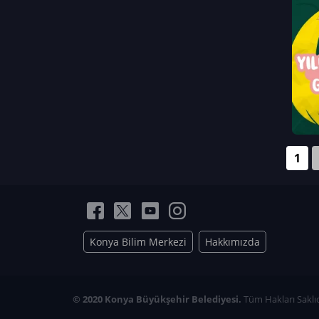
Neriman Nur Bahçıvan
İmran Verirşen
Mehmet Küçüktongur
Elmas Nur İbaoğlu
Yasemin Cömert
Müzeyyen Kalfazade
Zeynep Deresoy
Müzeyyen Büyüksamancı
1
Nazlı Ecem Görü
Esra Nur ELMAS
Konya Bilim Merkezi
Hakkımızda
© 2020 Konya Büyükşehir Belediyesi.
Tüm Hakları Saklıd