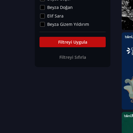
Kültür&Sanat
Beyza Doğan
Yaşam Tavsiyeleri
Elif Sara
Merakoloji
Beyza Gizem Yıldırım
Sağlık Tümü
İlknur İyigökler
Nadir Hastalıklar
Büşra Elif Kıvrak
Filtreyi Uygula
Eğitim Bilimleri
Fatma Beyza Öztürk
Filtreyi Sıfırla
Can TORUN
Hasan Gürel
Dilara Güven
Elif Sara
Ayşe Edanur Başer
Gözde Düriye Alkan
Onur Erdoğan
Ceren Eda Erol
Hacer Nur Küçükkırlı