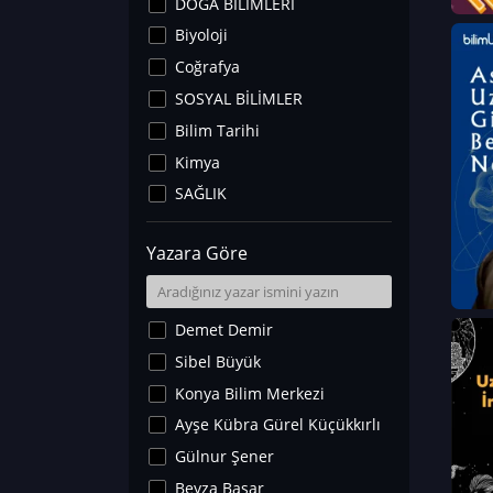
DOĞA BİLİMLERİ
Biyoloji
Coğrafya
SOSYAL BİLİMLER
Bilim Tarihi
Kimya
SAĞLIK
Sanat Tarihi
Yazara Göre
Fizik
Yer Bilimleri
Astronomi ve Uzay
Demet Demir
Noroloji
Sibel Büyük
Matematik
Konya Bilim Merkezi
Teknoloji
Ayşe Kübra Gürel Küçükkırlı
İklim Değişikliği
Gülnur Şener
Arkeoloji
Beyza Başar