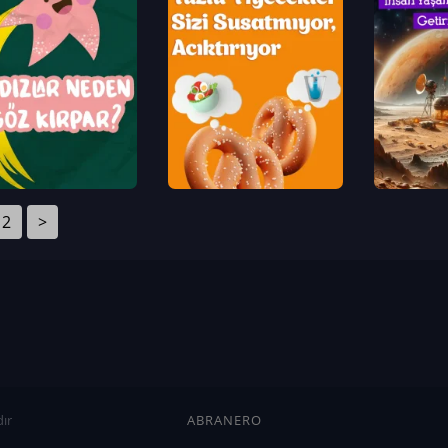
2
>
ır
ABRANERO