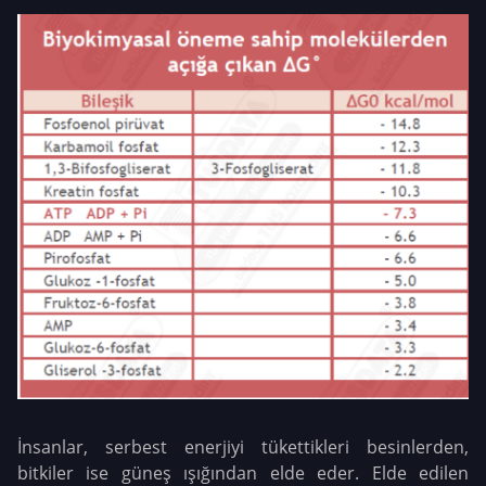
İnsanlar, serbest enerjiyi tükettikleri besinlerden,
bitkiler ise güneş ışığından elde eder. Elde edilen