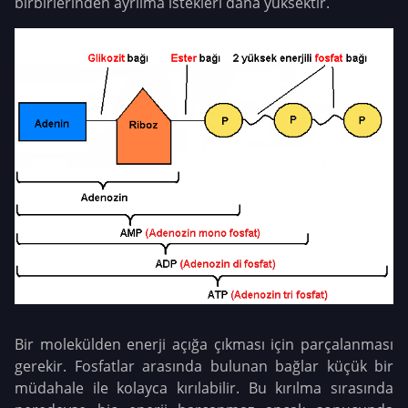
birbirlerinden ayrılma istekleri daha yüksektir.
Bir molekülden enerji açığa çıkması için parçalanması
gerekir. Fosfatlar arasında bulunan bağlar küçük bir
müdahale ile kolayca kırılabilir. Bu kırılma sırasında