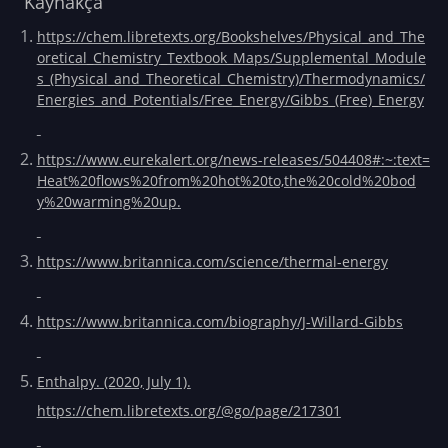
Kaynakça
https://chem.libretexts.org/Bookshelves/Physical_and_The
oretical_Chemistry_Textbook_Maps/Supplemental_Module
s_(Physical_and_Theoretical_Chemistry)/Thermodynamics/
Energies_and_Potentials/Free_Energy/Gibbs_(Free)_Energy
https://www.eurekalert.org/news-releases/504408#:~:text=
Heat%20flows%20from%20hot%20to,the%20cold%20bod
y%20warming%20up.
https://www.britannica.com/science/thermal-energy
https://www.britannica.com/biography/J-Willard-Gibbs
Enthalpy. (2020, July 1).
https://chem.libretexts.org/@go/page/217301