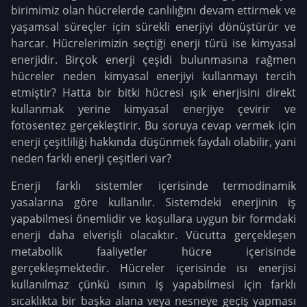
birimimiz olan hücrelerde canlılığını devam ettirmek ve
yaşamsal süreçler için sürekli enerjiyi dönüştürür ve
harcar. Hücrelerimizin seçtiği enerji türü ise kimyasal
enerjidir. Birçok enerji çeşidi bulunmasına rağmen
hücreler neden kimyasal enerjiyi kullanmayı tercih
etmiştir? Hatta bir bitki hücresi ışık enerjisini direkt
kullanmak yerine kimyasal enerjiye çevirir ve
fotosentez gerçekleştirir. Bu soruya cevap vermek için
enerji çeşitliliği hakkında düşünmek faydalı olabilir, yani
neden farklı enerji çeşitleri var?
Enerji farklı sistemler içerisinde termodinamik
yasalarına göre kullanılır. Sistemdeki enerjinin iş
yapabilmesi önemlidir ve koşullara uygun bir formdaki
enerji daha elverişli olacaktır. Vücutta gerçekleşen
metabolik faaliyetler hücre içerisinde
gerçekleşmektedir. Hücreler içerisinde ısı enerjisi
kullanılmaz çünkü ısının iş yapabilmesi için farklı
sıcaklıkta bir başka alana veya nesneye geçiş yapması