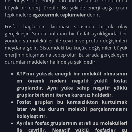
neredeyse hiç enerji harcanmaz ancak sonucunda
büyük bir enerji üretilir. Bu şekilde enerji açığa çıkan
tepkimelere
egzotermik tepkimeler
denir.
Fosfat bağlarının kırılması sırasında birçok olay
gerçekleşir. Sonda bulunan bir fosfat ayrıldığında her
yönden su molekülleri ile çevrilir ve proton değişimleri
meydana gelir. Sistemdeki bu küçük değişimler büyük
enerjinin oluşmasına sebep olur. Bu sırada gerçekleşen
durumlar maddeler halinde şu şekildedir:
ATP’nin yüksek enerjili bir molekül olmasının
en önemli nedeni negatif yüklü fosfat
gruplarıdır. Aynı yüke sahip negatif yüklü
gruplar birbirini iter ve kararsız haldedir.
Fosfat grupları bu karasızlıktan kurtulmak
ister ve bu durum molekül parçalanmasını
kolaylaştırır.
Ayrılan fosfat gruplarının etrafı su molekülleri
ile çevrilir. Negatif yüklü fosfatlar su