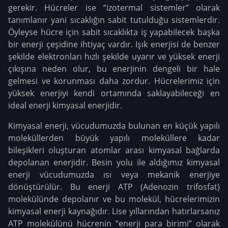
gerekir. Hücreler ise “izotermal sistemler” olarak
tanımlanır yani sıcaklığın sabit tutulduğu sistemlerdir.
Öyleyse hücre için sabit sıcaklıkta iş yapabilecek başka
bir enerji çeşidine ihtiyaç vardır. Işık enerjisi de benzer
şekilde elektronları hızlı şekilde uyarır ve yüksek enerji
çıkışına neden olur, bu enerjinin dengeli bir hale
gelmesi ve korunması daha zordur. Hücrelerimiz için
yüksek enerjiyi kendi ortamında saklayabileceği en
ideal enerji kimyasal enerjidir.
Kimyasal enerji, vücudumuzda bulunan en küçük yapılı
moleküllerden büyük yapılı moleküllere kadar
bileşikleri oluşturan atomlar arası kimyasal bağlarda
depolanan enerjidir. Besin yolu ile aldığımız kimyasal
enerji vücudumuzda ısı veya mekanik enerjiye
dönüştürülür. Bu enerji ATP (Adenozin trifosfat)
molekülünde depolanır ve bu molekül, hücrelerimizin
kimyasal enerji kaynağıdır. Lise yıllarından hatırlarsanız
ATP molekülünü hücrenin “enerji para birimi” olarak