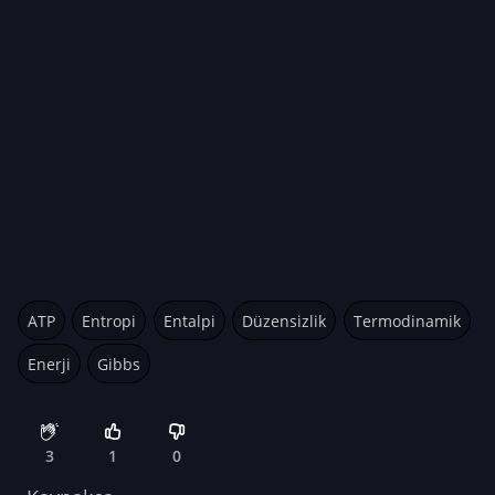
ATP
Entropi
Entalpi
Düzensizlik
Termodinamik
Enerji
Gibbs
3
1
0