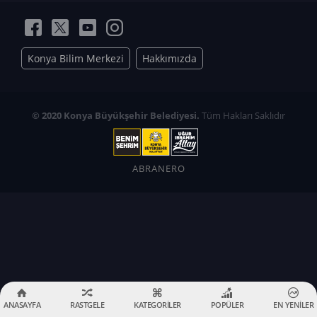
Konya Bilim Merkezi
Hakkımızda
© 2020 Konya Büyükşehir Belediyesi.
Tüm Hakları Saklıdır
ABRANERO
ANASAYFA
RASTGELE
KATEGORİLER
POPÜLER
EN YENİLER