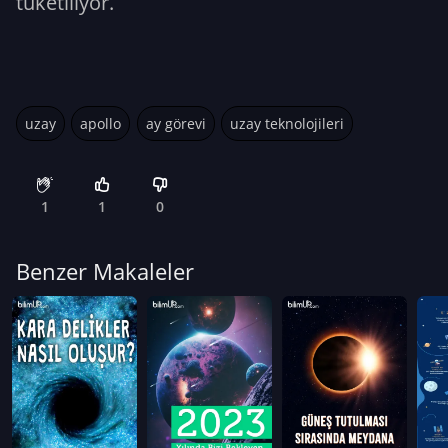
tüketiliyor.
uzay
apollo
ay görevi
uzay teknolojileri
1
1
0
Benzer Makaleler